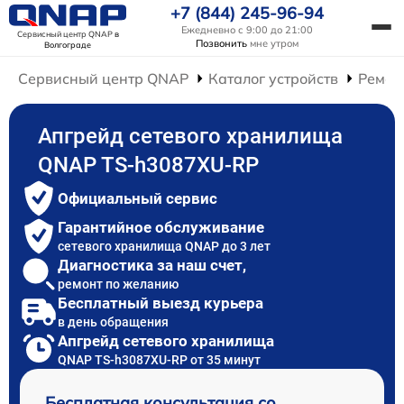
+7 (844) 245-96-94
Ежедневно с 9:00 до 21:00
Сервисный центр QNAP
в
Позвонить
мне утром
Волгограде
Сервисный центр QNAP
Каталог устройств
Ремон
Апгрейд сетевого хранилища
QNAP TS-h3087XU-RP
Официальный сервис
Гарантийное обслуживание
сетевого хранилища QNAP до 3 лет
Диагностика за наш счет,
ремонт по желанию
Бесплатный выезд курьера
в день обращения
Апгрейд сетевого хранилища
QNAP TS-h3087XU-RP от 35 минут
Бесплатная консультация со