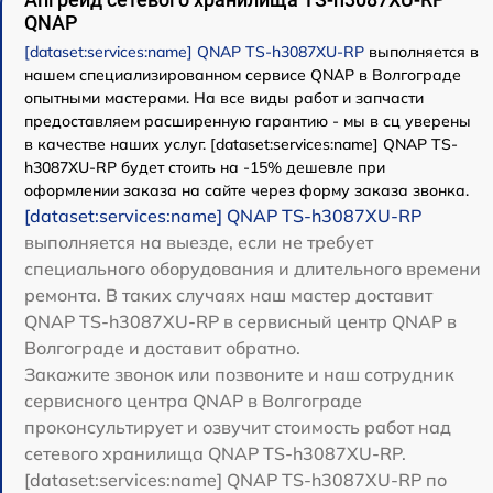
QNAP
[dataset:services:name] QNAP TS-h3087XU-RP
выполняется в
нашем специализированном сервисе QNAP в Волгограде
опытными мастерами. На все виды работ и запчасти
предоставляем расширенную гарантию - мы в сц уверены
в качестве наших услуг. [dataset:services:name] QNAP TS-
h3087XU-RP будет стоить на -15% дешевле при
оформлении заказа на сайте через форму заказа звонка.
[dataset:services:name] QNAP TS-h3087XU-RP
выполняется на выезде, если не требует
специального оборудования и длительного времени
ремонта. В таких случаях наш мастер доставит
QNAP TS-h3087XU-RP в сервисный центр QNAP в
Волгограде и доставит обратно.
Закажите звонок или позвоните и наш сотрудник
сервисного центра QNAP в Волгограде
проконсультирует и озвучит стоимость работ над
сетевого хранилища QNAP TS-h3087XU-RP.
[dataset:services:name] QNAP TS-h3087XU-RP по